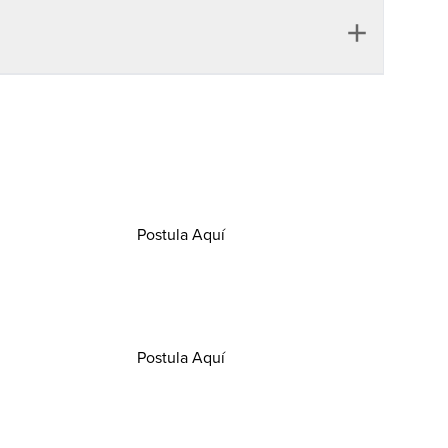
ÓN
ofesionales preferida,
rcanía, innovación y
enible.
Opens in a new window/tab
Postula Aquí
Opens in a new window/tab
Postula Aquí