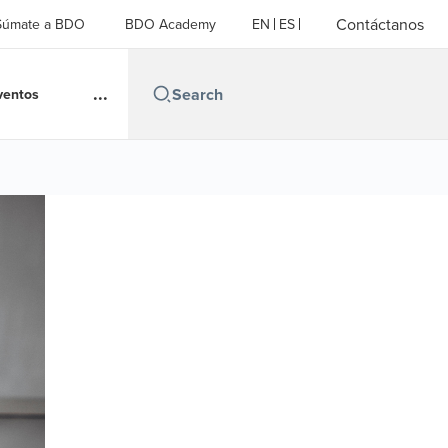
Contáctanos
Súmate a BDO
BDO Academy
EN
ES
...
ventos