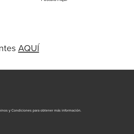
antes
AQUÍ
inos y Condiciones para obtener más información.
dow/tab
new window/tab