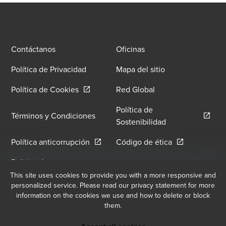
Contáctanos
Oficinas
Política de Privacidad
Mapa del sitio
Opens in a new window/tab
Política de Cookies
Red Global
Política de
Términos y Condiciones
Opens in a new 
Sostenibilidad
Opens in a new window/tab
Opens in a ne
Política anticorrupción
Código de ética
Politica de
Política de Hostilidad y
Hostigamiento Sexual
This site uses cookies to provide you with a more responsive and
Opens i
Hostigamiento Laboral
personalized service. Please read our privacy statement for more
Opens in a new window/tab
Laboral
information on the cookies we use and how to delete or block
them.