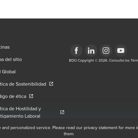
cinas
a del sitio
Opens in a new window/tab
BDO Copyright © 2026. Consulta los Térm
Opens in a new window/tab
Opens in a new win
Opens in a 
ow/tab
 Global
Opens in a new window/tab
ítica de Sostenibilidad
indow/tab
Opens in a new window/tab
igo de ética
ítica de Hostilidad y
ab
Opens in a new window/tab
tigamiento Laboral
e and personalized service. Please read our privacy statement for more 
them.