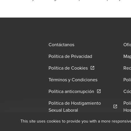
Contáctanos
Ofi
Política de Privacidad
Map
Opens in a new wind
Política de Cookies
Red
Términos y Condiciones
Pol
Opens in a new w
Política anticorrupción
Cód
Politica de Hostigamiento
Pol
Opens in a new window/t
Sexual Laboral
Hos
This site uses cookies to provide you with a more responsiv