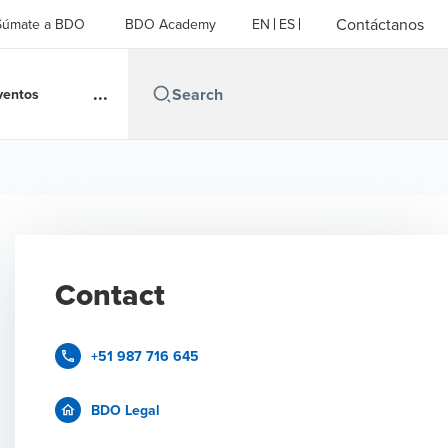
Contáctanos
Súmate a BDO
BDO Academy
EN
ES
...
ventos
Contact
+51 987 716 645
BDO Legal