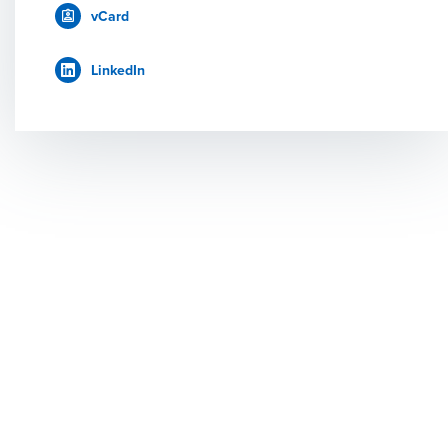
vCard
LinkedIn