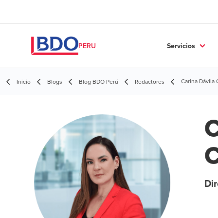
Servicios
PERU
Carina Dávila 
Inicio
Blogs
Blog BDO Perú
Redactores
C
C
Dir