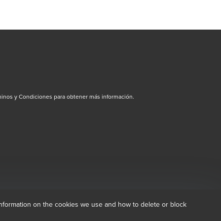
inos y Condiciones para obtener más información.
dow/tab
new window/tab
information on the cookies we use and how to delete or block