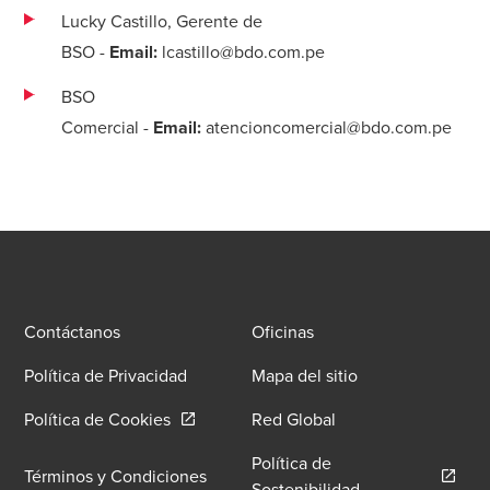
Lucky Castillo, Gerente de
BSO
-
Email:
lcastillo@bdo.com.pe
BSO
Comercial
-
Email:
atencioncomercial@bdo.com.pe
Contáctanos
Oficinas
Política de Privacidad
Mapa del sitio
Opens in a new window/tab
Política de Cookies
Red Global
Política de
Términos y Condiciones
Opens in a new 
Sostenibilidad