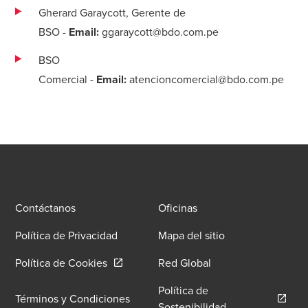
Gherard Garaycott, Gerente de
BSO
-
Email:
ggaraycott@bdo.com.pe
BSO
Comercial
-
Email:
atencioncomercial@bdo.com.pe
Contáctanos
Oficinas
Política de Privacidad
Mapa del sitio
Opens in a new window/tab
Política de Cookies
Red Global
Política de
Términos y Condiciones
Opens in a new 
Sostenibilidad