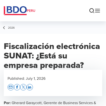
PERU
2026
Fiscalización electrónica
SUNAT: ¿Está su
empresa preparada?
Published:
July 1, 2026
Opens In A New Window/tab
Opens In A New Window/tab
Opens In A New Window/tab
Opens In A New Window/tab
Por:
Gherard Garaycott, Gerente de Business Services &