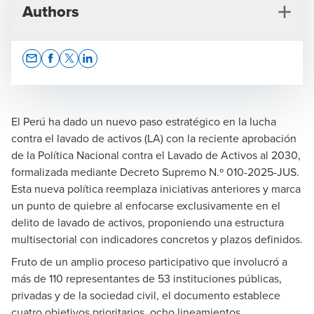
Authors
Opens In A New Window/tab
Opens In A New Window/tab
Opens In A New Window/tab
Opens In A New Window/tab
El Perú ha dado un nuevo paso estratégico en la lucha
contra el lavado de activos (LA) con la reciente aprobación
Flavio San Martín Piaggio
de la Política Nacional contra el Lavado de Activos al 2030,
formalizada mediante Decreto Supremo N.º 010-2025-JUS.
Socio de Consultoría de Negocios
Esta nueva política reemplaza iniciativas anteriores y marca
un punto de quiebre al enfocarse exclusivamente en el
delito de lavado de activos, proponiendo una estructura
multisectorial con indicadores concretos y plazos definidos.
Fruto de un amplio proceso participativo que involucró a
más de 110 representantes de 53 instituciones públicas,
privadas y de la sociedad civil, el documento establece
cuatro objetivos prioritarios, ocho lineamientos