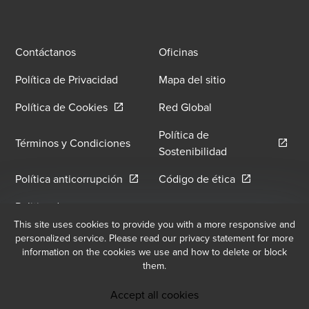
Contáctanos
Oficinas
Política de Privacidad
Mapa del sitio
Opens in a new window/tab
Política de Cookies
Red Global
Política de
Términos y Condiciones
Opens in a new 
Sostenibilidad
Opens in a new window/tab
Opens in a ne
Política anticorrupción
Código de ética
Politica de
Política de Hostilidad y
Hostigamiento Sexual
This site uses cookies to provide you with a more responsive and
Opens i
Hostigamiento Laboral
personalized service. Please read our privacy statement for more
Opens in a new window/tab
Laboral
information on the cookies we use and how to delete or block
them.
Accept all cookies